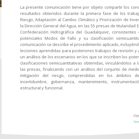
La presente comunicación tiene por objeto compartir los con
resultados obtenidos durante la primera fase de los trab
Riesgo, Adaptación al Cambio Climático y Priorización de Inv
la Dirección General del Agua, en las 55 presas de titularida
Confederación Hidrográfica del Guadalquivir, consistentes 
potenciales Modos de Fallo y su clasificación semicuantita
comunicación se describe el procedimiento aplicado, incluyé
lecciones aprendidas para posteriores trabajos de revisión y a
un análisis de los escenarios en los que se inscriben los pote
clasificaciones semicuantitativas obtenidas, vinculándolos a 
las presas, finalizando con un análisis del conjunto de med
mitigación del riesgo, comprendidas en los ámbitos d
incertidumbre, gobernanza, mantenimiento, instrumentaci
estructural y funcional.
Cop
Ter