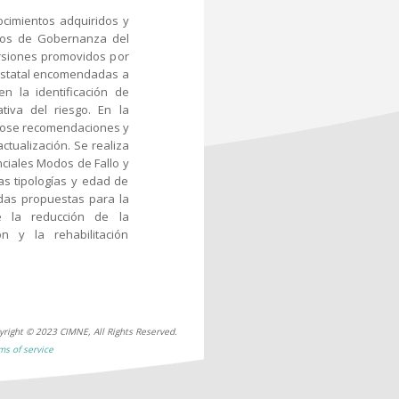
ocimientos adquiridos y
ajos de Gobernanza del
ersiones promovidos por
d Estatal encomendadas a
en la identificación de
tiva del riesgo. En la
ndose recomendaciones y
ctualización. Se realiza
nciales Modos de Fallo y
las tipologías y edad de
idas propuestas para la
e la reducción de la
ón y la rehabilitación
yright © 2023 CIMNE, All Rights Reserved.
ms of service