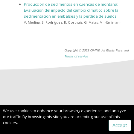
Producción de sedimentos en cuencas de montaña:
Evaluación del impacto del cambio climático sobre la
sedimentación en embalses y la pérdida de suelos
V. Medina
,
S. Rodríguez
,
R. Oorthuis
,
G. Matas
,
M. Hürlimann
Copyright © 2023 CIMNE, All Rights Reserved.
Terms of service
We use cookies to enhance your browsing experience, and analyze
our traffic. By browsing this site you are accepting our use of this
cookies.
Accept