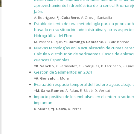
aprovechamiento hidroeléctrico de la central Encinarej
Jaén.
A. Rodríguez
,
*
J. Cabañero
,
V. Gros
,
J. Santaella
Establecimiento de una metodología para la priorizaci
basada en su situación administrativa y otros aspecto
Hidrográfica del Ebro
M. Pardos Duque
,
*
I. Domingo Comeche
,
C. Galé Bornao
Nuevas tecnologías en la actualización de curvas carac
Cálculo y distribución de sedimentos. Casos de aplicac
cuencas Españolas
*
R. Sancho
,
X. Fernandez
,
C. Rodriguez
,
P. Escribano
,
F. Que
Gestión de Sedimentos en 2024
*
A. Gonzalo
,
J. Mora
Evaluación espacio-temporal del fósforo aguas abajo de
*
M. Sanz-Ramos
,
A. Palau
,
E. Bladé
,
D. Vericat
Impacto positivo de los embalses en el entorno socio
implantan
R. Suarez
,
*
J. Calvo
,
A. Pérez