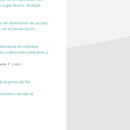
o Lugar Nuevo. Andújar.
ón de eliminación de azudes
s, en la Demarcación
terísticas de embalse.
ión a diferentes embalses y
sada
,
P. Lopez
 la presa de Flix
económico donde se